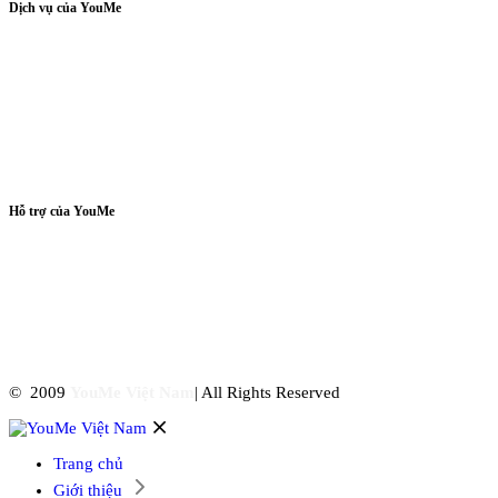
Dịch vụ của YouMe
Tư Vấn Pháp Luật
Tư Vấn Doanh Nghiệp
Tư Vấn Đầu Tư Nước Ngoài
Dịch Vụ Xin Giấy Phép
Sở Hữu Trí Tuệ
Tranh Tụng
Hỗ trợ của YouMe
Hướng Dẫn Thủ Tục
Văn Bản Pháp Luật
Biểu Mẫu
Tư Vấn Của YouMe
Pháp Luật & Cuộc Sống
© 2009
YouMe Việt Nam
| All Rights Reserved
Trang chủ
Giới thiệu