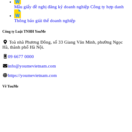
Mẫu giấy đề nghị đăng ký doanh nghiệp Công ty hợp danh
Thông báo giải thể doanh nghiệp
Công ty Luật TNHH YouMe
Toà nhà Phương Đông, số 33 Giang Văn Minh, phường Ngọc
Hà, thành phố Hà Nội.
09 6677 0000
info@youmevietnam.com
https://youmevietnam.com
Về YouMe
Giới Thiệu Về YouMe
Luật Sư YouMe
Chính Sách Nhân Sự
Thực Tập Tại YouMe
YouMe Trên Truyền Thông