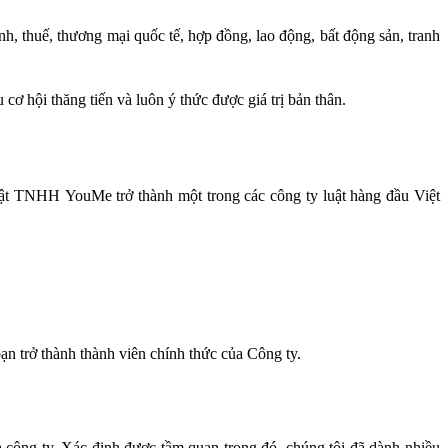
h, thuế, thương mại quốc tế, hợp đồng, lao động, bất động sản, tranh
cơ hội thăng tiến và luôn ý thức được giá trị bản thân.
uật TNHH YouMe trở thành một trong các công ty luật hàng đầu Việt
ạn trở thành thành viên chính thức của Công ty.
a công ty. Xác định được tầm quan trọng đó, chúng tôi đã dành nhiều