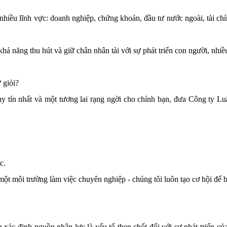
iều lĩnh vực: doanh nghiệp, chứng khoán, đầu tư nước ngoài, tài chín
 năng thu hút và giữ chân nhân tài với sự phát triển con người, nhiều 
 giỏi?
uy tín nhất và một tương lai rạng ngời cho chính bạn, đưa Công ty L
c.
t môi trường làm việc chuyên nghiệp - chúng tôi luôn tạo cơ hội để b
ác định nguồn nhân lực là yếu tố then chốt đối với sự phát triển củ