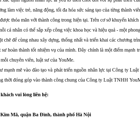
g làm việc trẻ, năng động, tối đa hóa sức sáng tạo của từng thành viê
được thỏa mãn với thành công trong hiện tại. Trên cơ sở khuyến khí
mỗi cá nhân có thể sắp xếp công việc khoa học và hiệu quả - một phon
ặt chẽ để cùng nhau xây dựng, thống nhất và triển khai các chương trì
ật sư hoàn thành tốt nhiệm vụ của mình. Đây chính là một điểm mạnh t
ho mỗi chuyên viên, luật sư của YouMe.
u tư mạnh mẽ vào đào tạo và phát triển nguồn nhân lực tại Công ty L
h đồng thời đóng góp vào thành công chung của Công ty Luật TNHH You
hách vui lòng liên hệ:
 Kim Mã, quận Ba Đình, thành phố Hà Nội