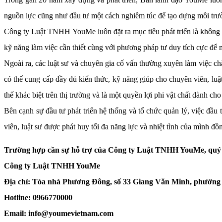
nguồn lực cũng như đầu tư một cách nghiêm túc để tạo dựng môi trườn
Công ty Luật TNHH YouMe luôn đặt ra mục tiêu phát triển là không 
kỹ năng làm việc cần thiết cùng với phương pháp tư duy tích cực để 
Ngoài ra, các luật sư và chuyên gia cố vấn thường xuyên làm việc ch
có thể cung cấp đầy đủ kiến thức, kỹ năng giúp cho chuyên viên, lu
thế khác biệt trên thị trường và là một quyền lợi phi vật chất dành c
Bên cạnh sự đầu tư phát triển hệ thống và tổ chức quản lý, việc đầ
viên, luật sư được phát huy tối đa năng lực và nhiệt tình của mìn
Trường hợp cần sự hỗ trợ của Công ty Luật TNHH YouMe, quý k
Công ty Luật TNHH YouMe
Địa chỉ: Tòa nhà Phương Đông, số 33 Giang Văn Minh, phường
Hotline: 0966770000
Email: info@youmevietnam.com